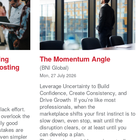
ing
The Momentum Angle
osting
(BNI Global)
Mon, 27 July 2026
Leverage Uncertainty to Build
Confidence, Create Consistency, and
Drive Growth If you’re like most
l
professionals, when the
ack effort.
marketplace shifts your first instinct is to
 overlook the
slow down, even stop, wait until the
lly good
disruption clears, or at least until you
stakes are
can develop a plan.
even simpler