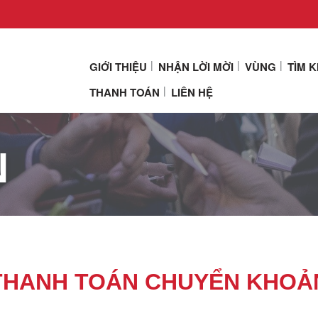
GIỚI THIỆU
NHẬN LỜI MỜI
VÙNG
TÌM 
THANH TOÁN
LIÊN HỆ
N
THANH TOÁN CHUYỂN KHOẢ