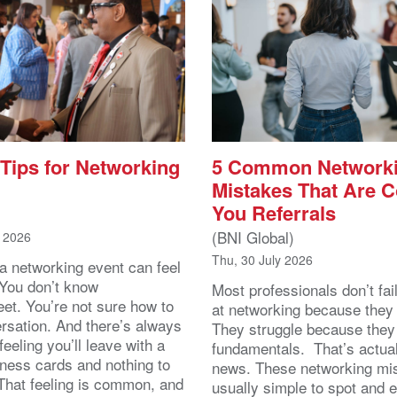
 Tips for Networking
5 Common Network
Mistakes That Are C
You Referrals
(BNI Global)
t 2026
Thu, 30 July 2026
 a networking event can feel
 You don’t know
Most professionals don’t fai
eet. You’re not sure how to
at networking because they l
ersation. And there’s always
They struggle because they
feeling you’ll leave with a
fundamentals. That’s actua
iness cards and nothing to
news. These networking mi
 That feeling is common, and
usually simple to spot and 