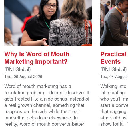
Why Is Word of Mouth
Practical
Marketing Important?
Events
(BNI Global)
(BNI Global)
Thu, 06 August 2026
Tue, 04 Augus
Word of mouth marketing has a
Walking into
reputation problem it doesn’t deserve. It
intimidating.
gets treated like a nice bonus instead of
who you’ll m
a real growth channel, something that
start a conv
happens on the side while the “real”
that nagging 
marketing gets done elsewhere. In
stack of bus
reality, word of mouth converts better
show for it.