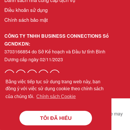
Điều khoản sử dụng
Chính sách bảo mật
CÔNG TY TNHH BUSINESS CONNECTIONS Số
GCNDKDN:
3703166854 do Sở Kế hoạch và Đầu tư tỉnh Bình
Dương cấp ngày 02/11/2023
Bằng việc tiếp tục sử dụng trang web này, bạn
helpdeskvn@bni.com
Email:
đồng ý với việc sử dụng cookie theo chính sách
của chúng tôi.
Chính sách Cookie
© 2026 BNI Global LLC.
All Rights Reserved. All
company names, product names logos included here may
TÔI ĐÃ HIỂU
be registered trademarks or service marks of their
respective owners.