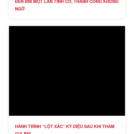
ĐẾN BNI MỘT LẦN TÌNH CỜ, THÀNH CÔNG KHÔNG
NGỜ
HÀNH TRÌNH “LỘT XÁC” KỲ DIỆU SAU KHI THAM
GIA BNI