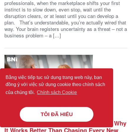
professionals, when the marketplace shifts your first
instinct is to slow down, even stop, wait until the
disruption clears, or at least until you can develop a
plan. That’s understandable, you’re actually wired that
way. Your brain registers uncertainty as a threat – not a
business problem – a […]
Bằng việc tiếp tục sử dụng trang web này, bạn
đồng ý với việc sử dụng cookie theo chính sách
của chúng tôi.
Chính sách Cookie
TÔI ĐÃ HIỂU
Relationship Marketing: What It Is and Why
It Works Better Than Chasing Every New