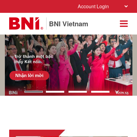
Account Login
BNI Vietnam
Nhận lời mời