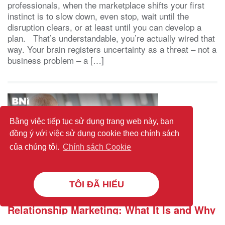
professionals, when the marketplace shifts your first
instinct is to slow down, even stop, wait until the
disruption clears, or at least until you can develop a
plan. That’s understandable, you’re actually wired that
way. Your brain registers uncertainty as a threat – not a
business problem – a […]
Bằng việc tiếp tục sử dụng trang web này, bạn
đồng ý với việc sử dụng cookie theo chính sách
của chúng tôi.
Chính sách Cookie
TÔI ĐÃ HIỂU
Relationship Marketing: What It Is and Why
It Works Better Than Chasing Every New