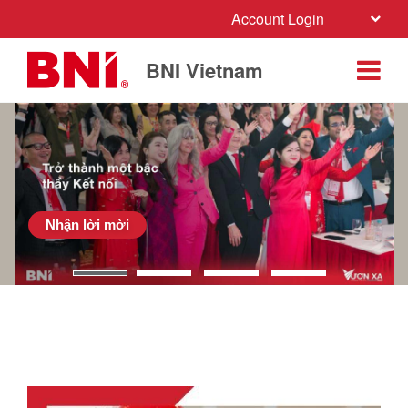
Account Login
BNI Vietnam
Nhận lời mời