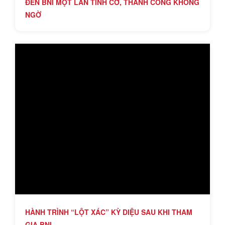
ĐẾN BNI MỘT LẦN TÌNH CỜ, THÀNH CÔNG KHÔNG
NGỜ
HÀNH TRÌNH “LỘT XÁC” KỲ DIỆU SAU KHI THAM
GIA BNI