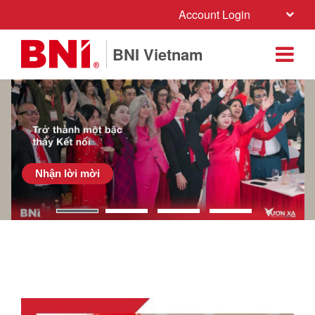
Account Login
BNI Vietnam
Nhận lời mời