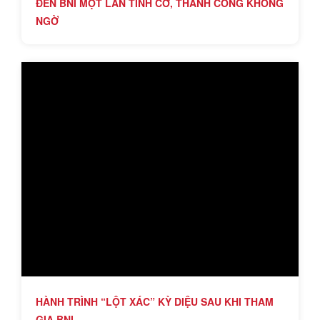
ĐẾN BNI MỘT LẦN TÌNH CỜ, THÀNH CÔNG KHÔNG
NGỜ
HÀNH TRÌNH “LỘT XÁC” KỲ DIỆU SAU KHI THAM
GIA BNI