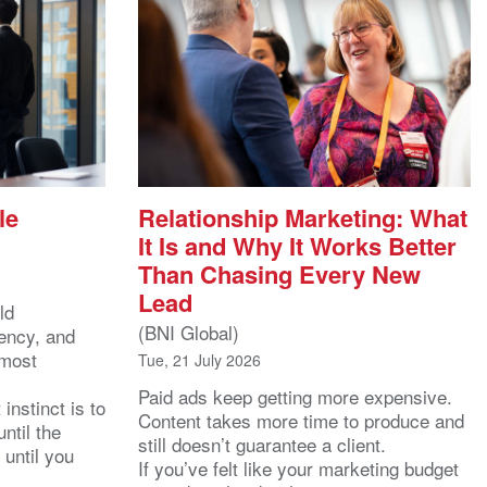
le
Relationship Marketing: What
It Is and Why It Works Better
Than Chasing Every New
Lead
ld
(BNI Global)
ency, and
 most
Tue, 21 July 2026
Paid ads keep getting more expensive.
instinct is to
Content takes more time to produce and
ntil the
still doesn’t guarantee a client.
 until you
If you’ve felt like your marketing budget