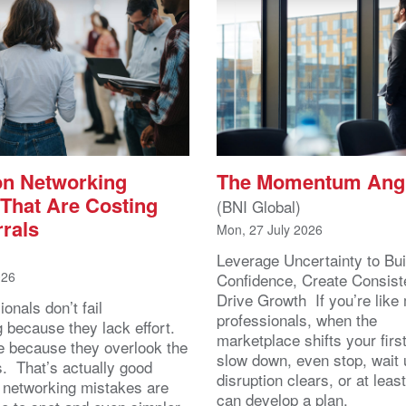
n Networking
The Momentum Ang
 That Are Costing
(BNI Global)
rals
Mon, 27 July 2026
Leverage Uncertainty to Bui
026
Confidence, Create Consist
Drive Growth If you’re like
onals don’t fail
professionals, when the
 because they lack effort.
marketplace shifts your first 
e because they overlook the
slow down, even stop, wait u
. That’s actually good
disruption clears, or at least
 networking mistakes are
can develop a plan.