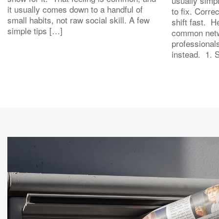
usually simp
it usually comes down to a handful of
to fix. Corre
small habits, not raw social skill. A few
shift fast. H
simple tips […]
common netw
professional
instead. 1. 