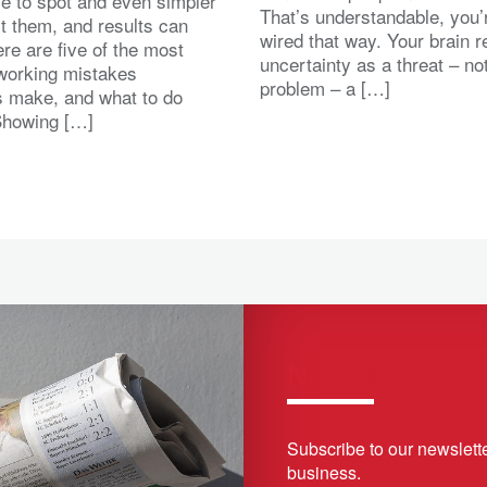
le to spot and even simpler
That’s understandable, you’
ct them, and results can
wired that way. Your brain r
ere are five of the most
uncertainty as a threat – no
orking mistakes
problem – a […]
s make, and what to do
Showing […]
Newsletter
Subscribe to our newslette
business.