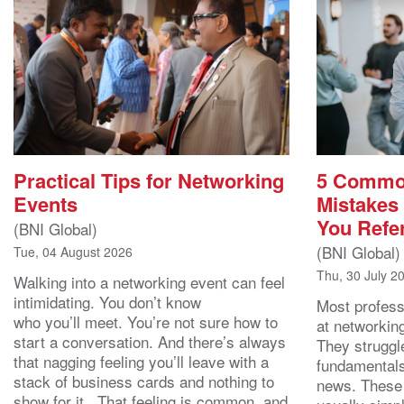
Practical Tips for Networking
5 Commo
Events
Mistakes
You Refer
(BNI Global)
(BNI Global)
Tue, 04 August 2026
Thu, 30 July 2
Walking into a networking event can feel
intimidating. You don’t know
Most professi
who you’ll meet. You’re not sure how to
at networking
start a conversation. And there’s always
They struggl
that nagging feeling you’ll leave with a
fundamentals
stack of business cards and nothing to
news. These
show for it. That feeling is common, and