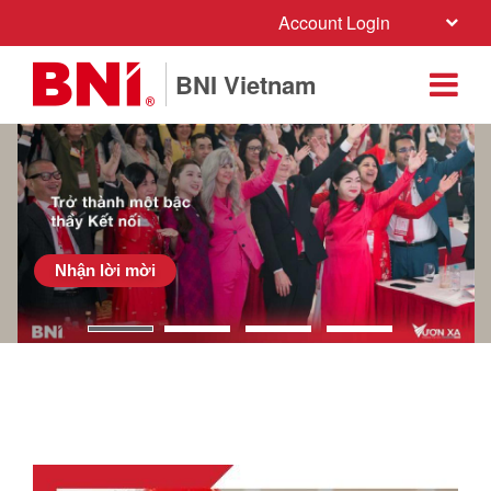
Account Login
BNI Vietnam
Nhận lời mời