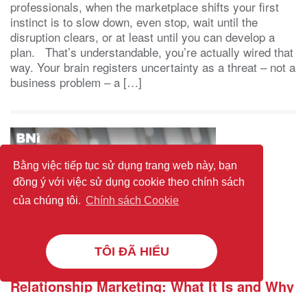
professionals, when the marketplace shifts your first
instinct is to slow down, even stop, wait until the
disruption clears, or at least until you can develop a
plan. That’s understandable, you’re actually wired that
way. Your brain registers uncertainty as a threat – not a
business problem – a […]
Bằng việc tiếp tục sử dụng trang web này, bạn
đồng ý với việc sử dụng cookie theo chính sách
của chúng tôi.
Chính sách Cookie
TÔI ĐÃ HIỂU
Relationship Marketing: What It Is and Why
It Works Better Than Chasing Every New