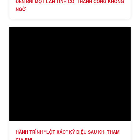
ĐẾN BNI MỘT LẦN TÌNH CỜ, THÀNH CÔNG KHÔNG
NGỜ
HÀNH TRÌNH “LỘT XÁC” KỲ DIỆU SAU KHI THAM
GIA BNI