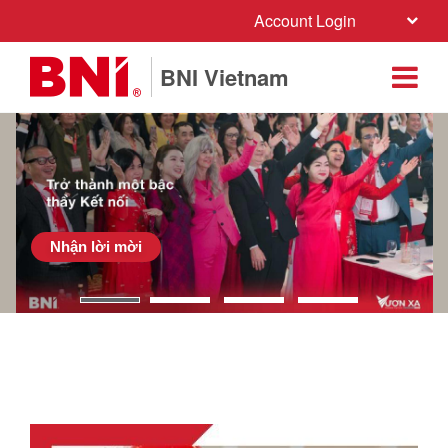
Account Login
BNI Vietnam
Nhận lời mời