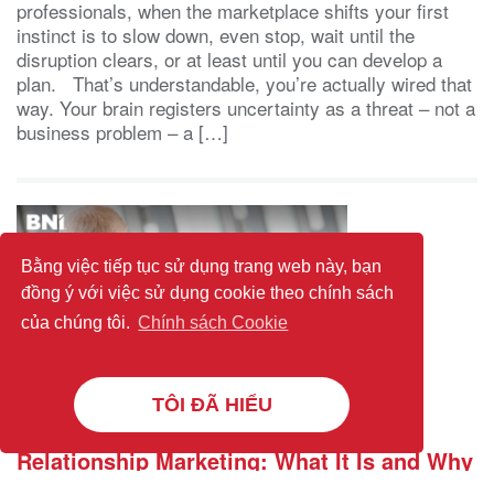
professionals, when the marketplace shifts your first
instinct is to slow down, even stop, wait until the
disruption clears, or at least until you can develop a
plan. That’s understandable, you’re actually wired that
way. Your brain registers uncertainty as a threat – not a
business problem – a […]
Bằng việc tiếp tục sử dụng trang web này, bạn
đồng ý với việc sử dụng cookie theo chính sách
của chúng tôi.
Chính sách Cookie
TÔI ĐÃ HIỂU
Relationship Marketing: What It Is and Why
It Works Better Than Chasing Every New