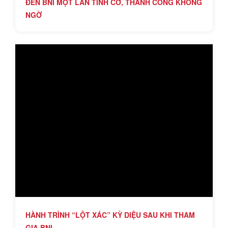
ĐẾN BNI MỘT LẦN TÌNH CỜ, THÀNH CÔNG KHÔNG
NGỜ
HÀNH TRÌNH “LỘT XÁC” KỲ DIỆU SAU KHI THAM
GIA BNI