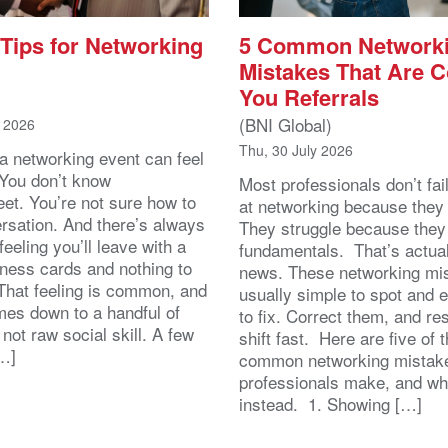
 Tips for Networking
5 Common Network
Mistakes That Are C
You Referrals
(BNI Global)
t 2026
Thu, 30 July 2026
 a networking event can feel
 You don’t know
Most professionals don’t fai
eet. You’re not sure how to
at networking because they l
ersation. And there’s always
They struggle because they
feeling you’ll leave with a
fundamentals. That’s actua
iness cards and nothing to
news. These networking mi
 That feeling is common, and
usually simple to spot and 
omes down to a handful of
to fix. Correct them, and re
 not raw social skill. A few
shift fast. Here are five of 
[…]
common networking mistak
professionals make, and wh
instead. 1. Showing […]