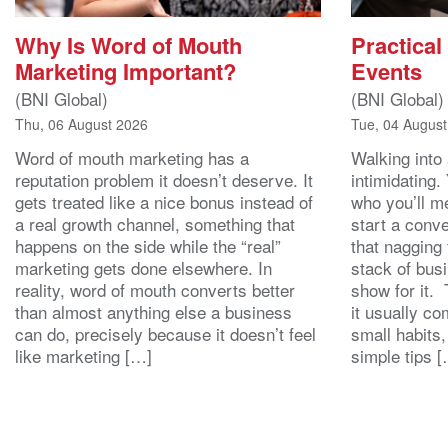
Why Is Word of Mouth
Practical
Marketing Important?
Events
(BNI Global)
(BNI Global)
Thu, 06 August 2026
Tue, 04 Augus
Word of mouth marketing has a
Walking into
reputation problem it doesn’t deserve. It
intimidating.
gets treated like a nice bonus instead of
who you’ll m
a real growth channel, something that
start a conv
happens on the side while the “real”
that nagging 
marketing gets done elsewhere. In
stack of bus
reality, word of mouth converts better
show for it.
than almost anything else a business
it usually c
can do, precisely because it doesn’t feel
small habits,
like marketing […]
simple tips 