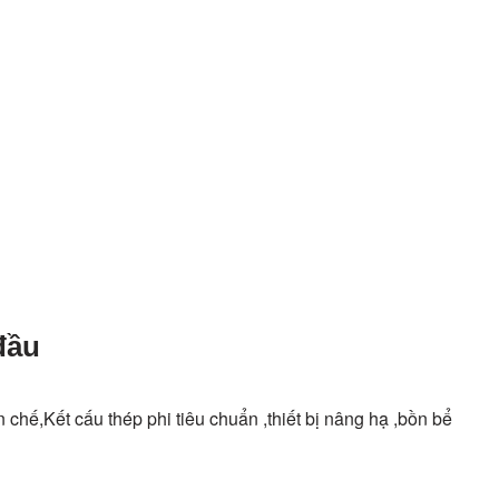
đầu
n chế,Kết cấu thép phi tiêu chuẩn ,thiết bị nâng hạ ,bồn bể