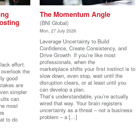
ing
The Momentum Angle
osting
(BNI Global)
Mon, 27 July 2026
Leverage Uncertainty to Build
Confidence, Create Consistency, and
Drive Growth If you’re like most
l
professionals, when the
ack effort.
marketplace shifts your first instinct is to
 overlook the
slow down, even stop, wait until the
lly good
disruption clears, or at least until you
stakes are
can develop a plan.
even simpler
That’s understandable, you’re actually
sults can
wired that way. Your brain registers
the most
uncertainty as a threat – not a business
es
problem – a […]
at to do