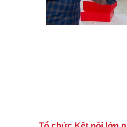
Tổ chức Kết nối lớn n