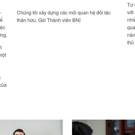
Tư 
-
với
Chúng tôi xây dựng các mối quan hệ đối tác
để
nhi
thân hữu. Gói Thành viên BNI
iệc
qua
ợng.
nân
thủ
t
một
n
của