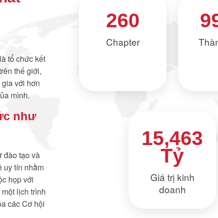
260
9
Chapter
Thàn
à tổ chức kết
rên thế giới,
 gia với hơn
của mình.
ức như
15,463
Tỷ
ự đào tạo và
ệ uy tín nhằm
Giá trị kinh
ộc họp với
doanh
một lịch trình
óa các Cơ hội