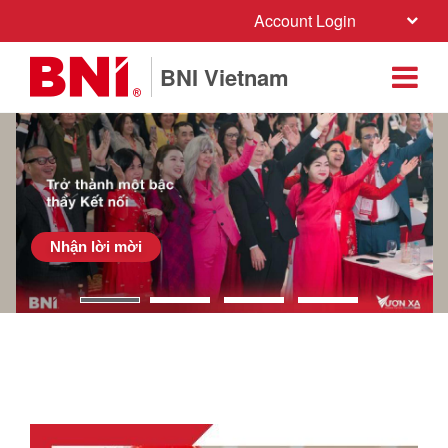
Account Login
BNI Vietnam
Nhận lời mời