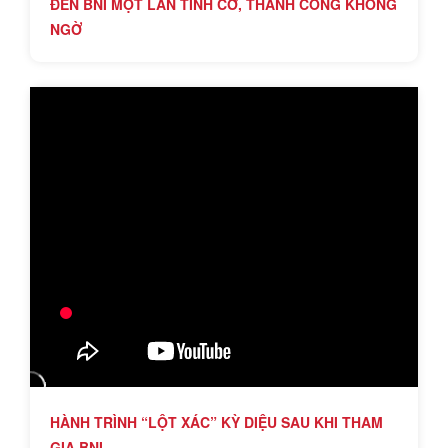
ĐẾN BNI MỘT LẦN TÌNH CỜ, THÀNH CÔNG KHÔNG
NGỜ
HÀNH TRÌNH “LỘT XÁC” KỲ DIỆU SAU KHI THAM
GIA BNI