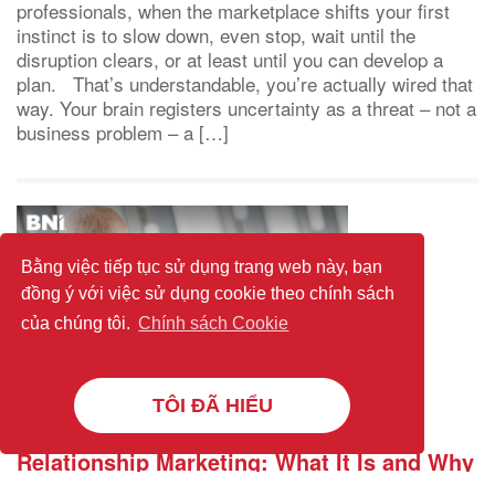
professionals, when the marketplace shifts your first
instinct is to slow down, even stop, wait until the
disruption clears, or at least until you can develop a
plan. That’s understandable, you’re actually wired that
way. Your brain registers uncertainty as a threat – not a
business problem – a […]
Bằng việc tiếp tục sử dụng trang web này, bạn
đồng ý với việc sử dụng cookie theo chính sách
của chúng tôi.
Chính sách Cookie
TÔI ĐÃ HIỂU
Relationship Marketing: What It Is and Why
It Works Better Than Chasing Every New