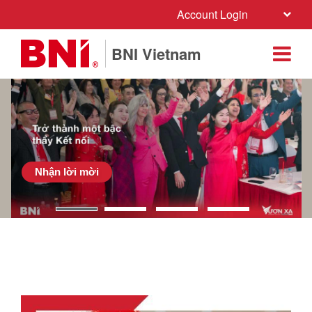
Account Login
BNI Vietnam
Nhận lời mời