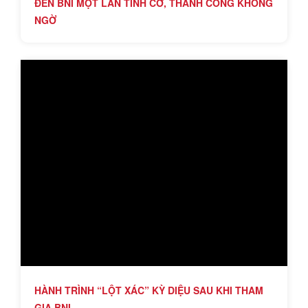
ĐẾN BNI MỘT LẦN TÌNH CỜ, THÀNH CÔNG KHÔNG
NGỜ
HÀNH TRÌNH “LỘT XÁC” KỲ DIỆU SAU KHI THAM
GIA BNI