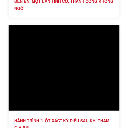
ĐẾN BNI MỘT LẦN TÌNH CỜ, THÀNH CÔNG KHÔNG
NGỜ
HÀNH TRÌNH “LỘT XÁC” KỲ DIỆU SAU KHI THAM
GIA BNI