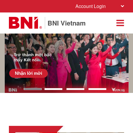
Account Login
BNI Vietnam
Nhận lời mời