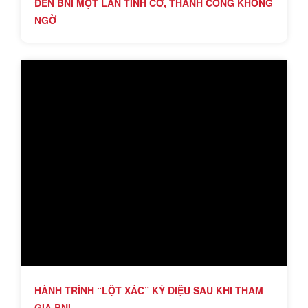
ĐẾN BNI MỘT LẦN TÌNH CỜ, THÀNH CÔNG KHÔNG
NGỜ
HÀNH TRÌNH “LỘT XÁC” KỲ DIỆU SAU KHI THAM
GIA BNI