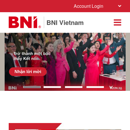
Account Login
BNI Vietnam
Nhận lời mời