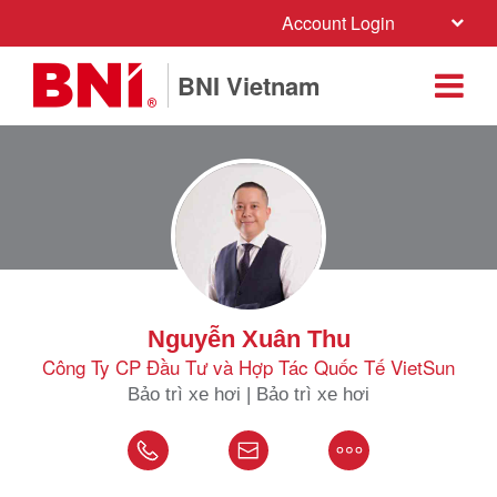
Account Login
BNI Vietnam
Nguyễn Xuân Thu
Công Ty CP Đầu Tư và Hợp Tác Quốc Tế VietSun
Bảo trì xe hơi | Bảo trì xe hơi