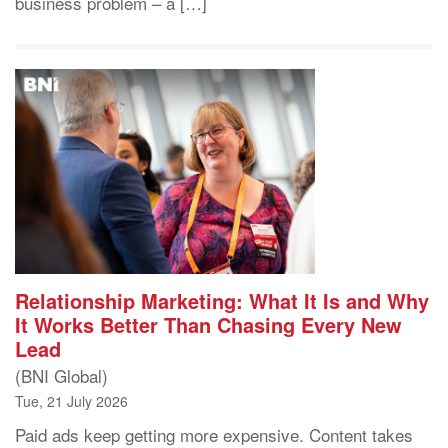
business problem – a […]
Relationship Marketing: What It Is and Why
It Works Better Than Chasing Every New
Lead
(BNI Global)
Tue, 21 July 2026
Paid ads keep getting more expensive. Content takes