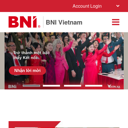
Account Login
BNI Vietnam
Nhận lời mời