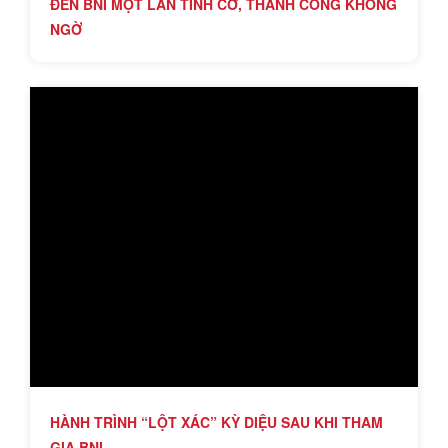
ĐẾN BNI MỘT LẦN TÌNH CỜ, THÀNH CÔNG KHÔNG
NGỜ
HÀNH TRÌNH “LỘT XÁC” KỲ DIỆU SAU KHI THAM
GIA BNI