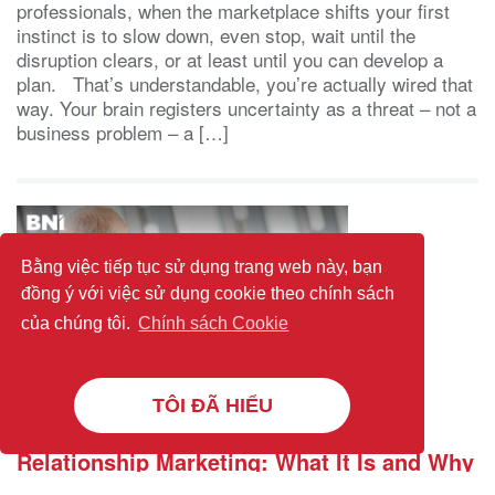
professionals, when the marketplace shifts your first
instinct is to slow down, even stop, wait until the
disruption clears, or at least until you can develop a
plan. That’s understandable, you’re actually wired that
way. Your brain registers uncertainty as a threat – not a
business problem – a […]
Bằng việc tiếp tục sử dụng trang web này, bạn
đồng ý với việc sử dụng cookie theo chính sách
của chúng tôi.
Chính sách Cookie
TÔI ĐÃ HIỂU
Relationship Marketing: What It Is and Why
It Works Better Than Chasing Every New