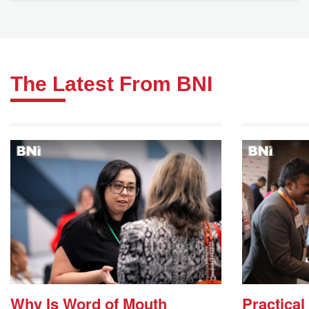
The Latest From BNI
Why Is Word of Mouth
Practical