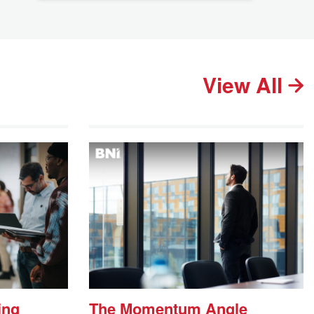
View All
ing
The Momentum Angle