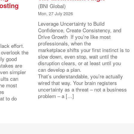
osting
(BNI Global)
Mon, 27 July 2026
Leverage Uncertainty to Build
Confidence, Create Consistency, and
Drive Growth If you’re like most
l
professionals, when the
ack effort.
marketplace shifts your first instinct is to
 overlook the
slow down, even stop, wait until the
lly good
disruption clears, or at least until you
stakes are
can develop a plan.
even simpler
That’s understandable, you’re actually
sults can
wired that way. Your brain registers
the most
uncertainty as a threat – not a business
es
problem – a […]
at to do