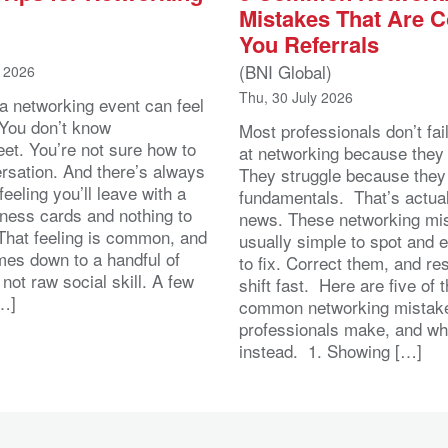
Mistakes That Are C
You Referrals
(BNI Global)
t 2026
Thu, 30 July 2026
 a networking event can feel
 You don’t know
Most professionals don’t fai
eet. You’re not sure how to
at networking because they l
ersation. And there’s always
They struggle because they
feeling you’ll leave with a
fundamentals. That’s actua
iness cards and nothing to
news. These networking mi
 That feeling is common, and
usually simple to spot and 
omes down to a handful of
to fix. Correct them, and re
 not raw social skill. A few
shift fast. Here are five of 
[…]
common networking mistak
professionals make, and wh
instead. 1. Showing […]