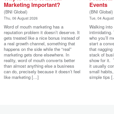
Marketing Important?
Events
(BNI Global)
(BNI Global)
Thu, 06 August 2026
Tue, 04 Augus
Word of mouth marketing has a
Walking into
reputation problem it doesn’t deserve. It
intimidating.
gets treated like a nice bonus instead of
who you’ll m
a real growth channel, something that
start a conv
happens on the side while the “real”
that nagging 
marketing gets done elsewhere. In
stack of bus
reality, word of mouth converts better
show for it.
than almost anything else a business
it usually c
can do, precisely because it doesn’t feel
small habits,
like marketing […]
simple tips 