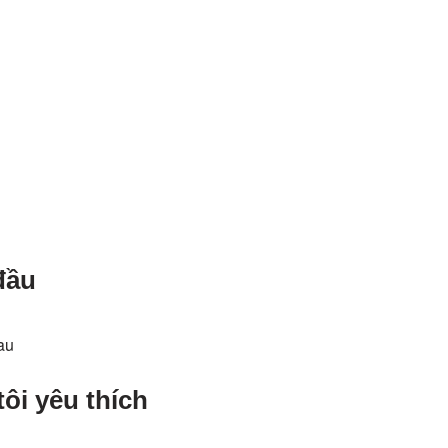
đầu
au
ôi yêu thích