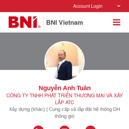
Account Login
BNI Vietnam
Nguyễn Anh Tuân
CÔNG TY TNHH PHÁT TRIỂN THƯƠNG MẠI VÀ XÂY
LẮP ATC
Xây dựng (khác) | Cung cấp và lắp đặt hệ thống DH
thông gió