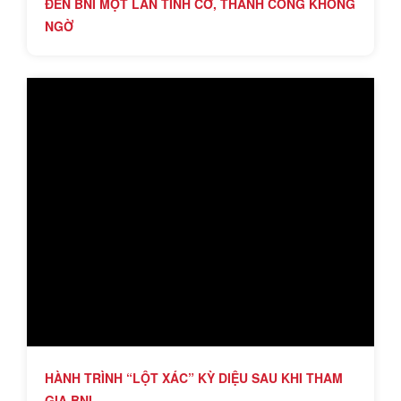
ĐẾN BNI MỘT LẦN TÌNH CỜ, THÀNH CÔNG KHÔNG
NGỜ
HÀNH TRÌNH “LỘT XÁC” KỲ DIỆU SAU KHI THAM
GIA BNI