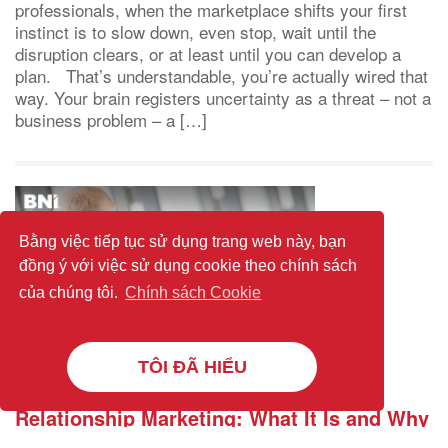
professionals, when the marketplace shifts your first
instinct is to slow down, even stop, wait until the
disruption clears, or at least until you can develop a
plan. That’s understandable, you’re actually wired that
way. Your brain registers uncertainty as a threat – not a
business problem – a […]
Bằng việc tiếp tục sử dụng trang web này, bạn
đồng ý với việc sử dụng cookie theo chính sách
của chúng tôi.
Chính sách Cookie
TÔI ĐÃ HIỂU
Relationship Marketing: What It Is and Why
It Works Better Than Chasing Every New