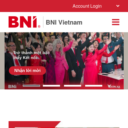
Account Login
BNI Vietnam
Nhận lời mời