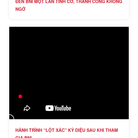
ĐẾN BNI MỘT LẦN TÌNH CỜ, THÀNH CÔNG KHÔNG
NGỜ
HÀNH TRÌNH “LỘT XÁC” KỲ DIỆU SAU KHI THAM
GIA BNI