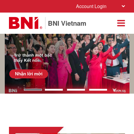
Account Login
BNI Vietnam
Nhận lời mời